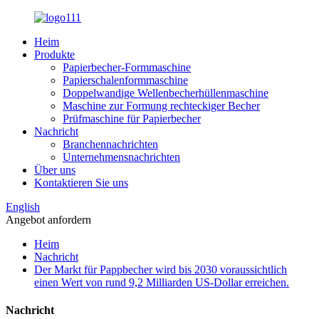
Heim
Produkte
Papierbecher-Formmaschine
Papierschalenformmaschine
Doppelwandige Wellenbecherhüllenmaschine
Maschine zur Formung rechteckiger Becher
Prüfmaschine für Papierbecher
Nachricht
Branchennachrichten
Unternehmensnachrichten
Über uns
Kontaktieren Sie uns
English
Angebot anfordern
Heim
Nachricht
Der Markt für Pappbecher wird bis 2030 voraussichtlich
einen Wert von rund 9,2 Milliarden US-Dollar erreichen.
Nachricht