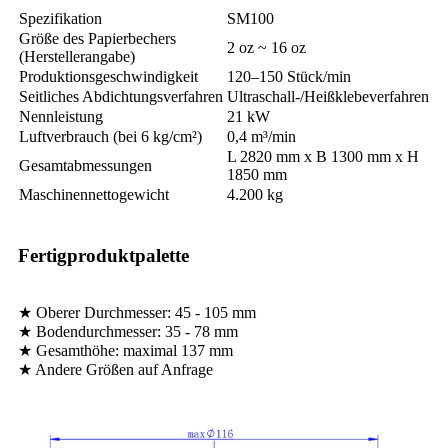
Spezifikation
SM100
Größe des Papierbechers
2 oz ~ 16 oz
(Herstellerangabe)
Produktionsgeschwindigkeit
120–150 Stück/min
Seitliches Abdichtungsverfahren
Ultraschall-/Heißklebeverfahren
Nennleistung
21 kW
Luftverbrauch (bei 6 kg/cm²)
0,4 m³/min
L 2820 mm x B 1300 mm x H
Gesamtabmessungen
1850 mm
Maschinennettogewicht
4.200 kg
Fertigproduktpalette
★ Oberer Durchmesser: 45 - 105 mm
★ Bodendurchmesser: 35 - 78 mm
★ Gesamthöhe: maximal 137 mm
★ Andere Größen auf Anfrage