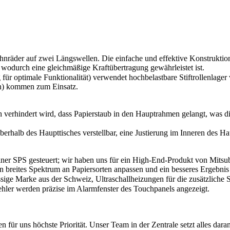
hnräder auf zwei Längswellen. Die einfache und effektive Konstruktio
wodurch eine gleichmäßige Kraftübertragung gewährleistet ist.
ür optimale Funktionalität) verwendet hochbelastbare Stiftrollenlager
an) kommen zum Einsatz.
h verhindert wird, dass Papierstaub in den Hauptrahmen gelangt, was d
rhalb des Haupttisches verstellbar, eine Justierung im Inneren des Hau
iner SPS gesteuert; wir haben uns für ein High-End-Produkt von Mits
in breites Spektrum an Papiersorten anpassen und ein besseres Ergebn
sige Marke aus der Schweiz, Ultraschallheizungen für die zusätzliche 
Fehler werden präzise im Alarmfenster des Touchpanels angezeigt.
für uns höchste Priorität. Unser Team in der Zentrale setzt alles dara