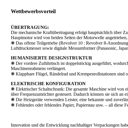
Wettbewerbsvorteil
ÜBERTRAGUNG:
Die mechanische Kraftübertragung erfolgt hauptsächlich über Za
Hauptmotor wird von beiden Seiten der Motorwelle angetrieben, 
❋ Das offene Teilgetriebe (Revolver 10 : Revolver 8-Anordnung f
Luftdruckmesser sowie digitale Messumformer (Panasonic, Jap
HUMANISIERTE DESIGNSTRUKTUR
❋ Der vordere Zuführtisch ist doppelstöckig ausgeführt, wodurc
Maschinenrahmens verlängert.
❋ Klappbare Flügel, Rändelrad und Krempenrollstationen sind obe
ELEKTRISCHE KONFIGURATION
❋ Elektrischer Schaltschrank: Die gesamte Maschine wird von e
über Frequenzumrichter gesteuert. Dadurch können sie sich an e
❋ Die Heizgeräte verwenden Leister, eine bekannte und zuverläs
❋ Fehlendes oder fehlendes Papier, Papierstau usw. – all diese 
Innovation und die Entwicklung nachhaltiger Verpackungen haben 