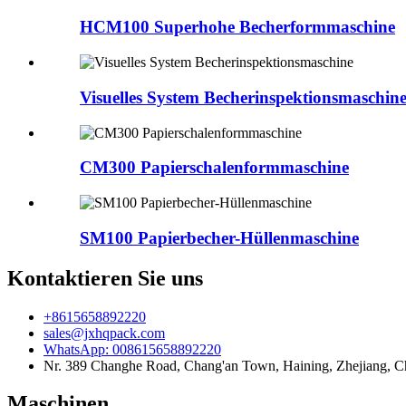
HCM100 Superhohe Becherformmaschine
Visuelles System Becherinspektionsmaschin
CM300 Papierschalenformmaschine
SM100 Papierbecher-Hüllenmaschine
Kontaktieren Sie uns
+8615658892220
sales@jxhqpack.com
WhatsApp: 008615658892220
Nr. 389 Changhe Road, Chang'an Town, Haining, Zhejiang, C
Maschinen